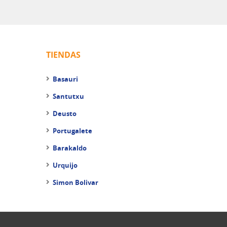
TIENDAS
Basauri
Santutxu
Deusto
Portugalete
Barakaldo
Urquijo
Simon Bolivar