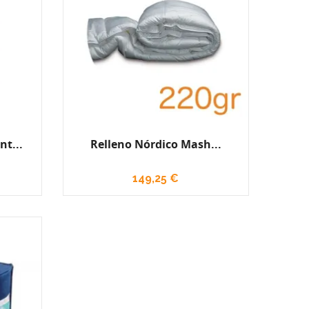
t...
Relleno Nórdico Mash...
149,25 €