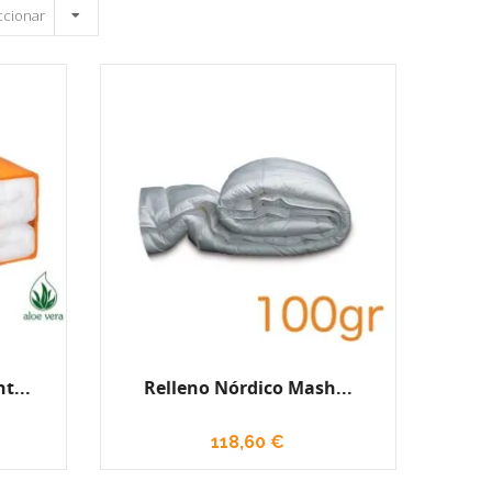
ccionar
t...
Relleno Nórdico Mash...
118,60 €