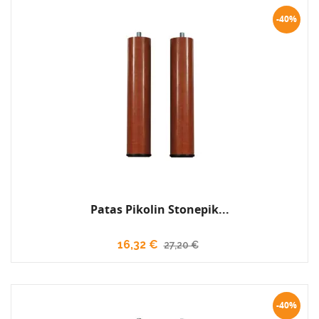
-40%
Patas Pikolin Stonepik...
16,32 €
27,20 €
-40%