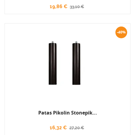
19,86 €
33,10 €
-40%
Patas Pikolin Stonepik...
16,32 €
27,20 €