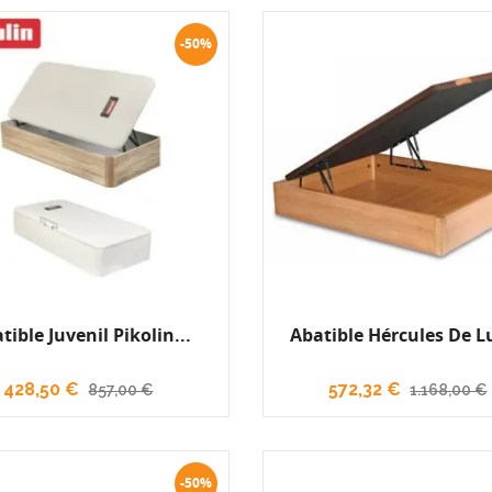
-50%
tible Juvenil Pikolin...
Abatible Hércules De 
428,50 €
572,32 €
857,00 €
1.168,00 €
-50%