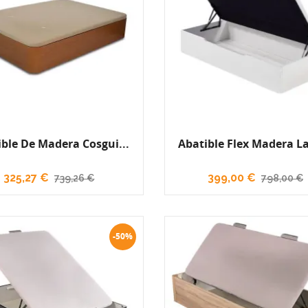
ible De Madera Cosgui...
Abatible Flex Madera La
325,27 €
399,00 €
739,26 €
798,00 €
-50%