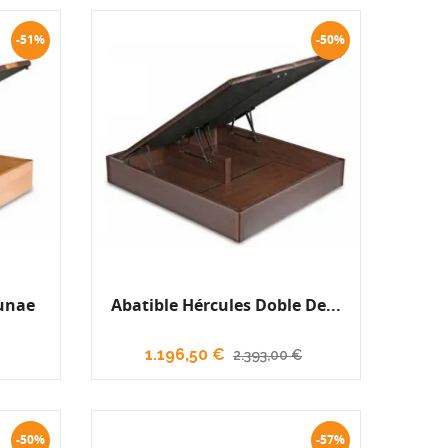
-51%
-50%
Lunae
Abatible Hércules Doble De...
1.196,50 €
2.393,00 €
-50%
-57%