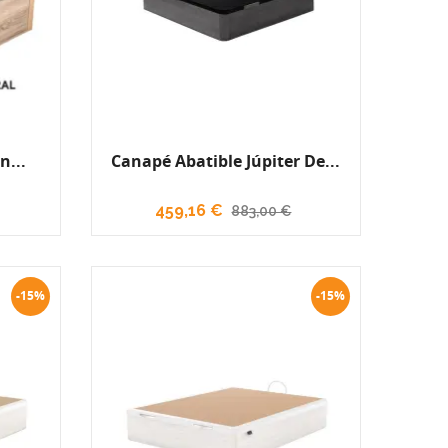
n...
Canapé Abatible Júpiter De...
459,16 €
883,00 €
-15%
-15%