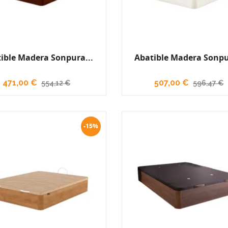
ible Madera Sonpura...
Abatible Madera Sonpu
471,00 €
507,00 €
554,12 €
596,47 €
-15%