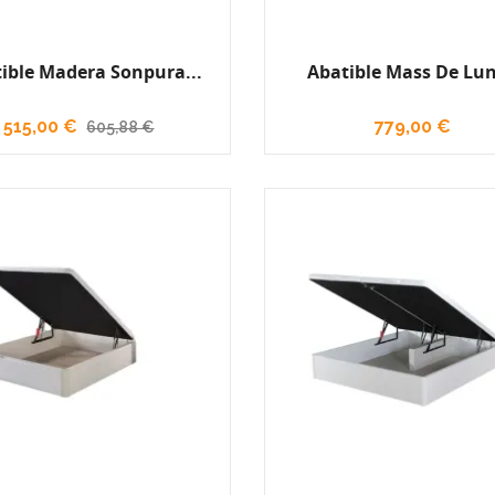
ible Madera Sonpura...
Abatible Mass De Lu
515,00 €
779,00 €
605,88 €