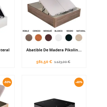
teral
Abatible De Madera Pikolin...
561,50 €
1.123,00 €
-50%
-48%