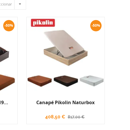
ccionar
-50%
-50%
9...
Canapé Pikolin Naturbox
408,50 €
817,00 €