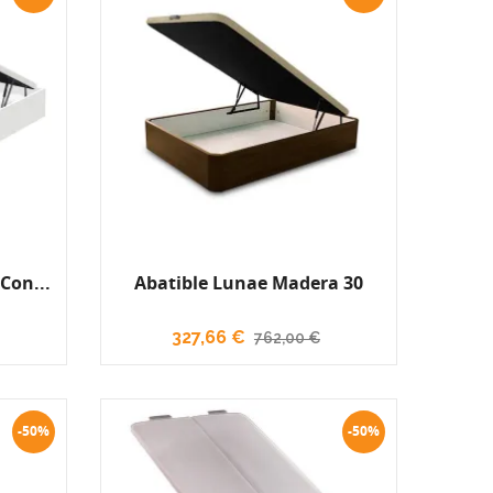
Con...
Abatible Lunae Madera 30
327,66 €
762,00 €
-50%
-50%