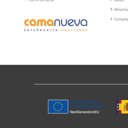
Almoha
Comple