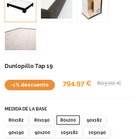
Dunlopillo Tap 19
794,97 €
803,00 €
-1% descuento
MEDIDA DE LA BASE
80x182
80x190
80x200
90x182
90x190
90x200
105x182
105x190