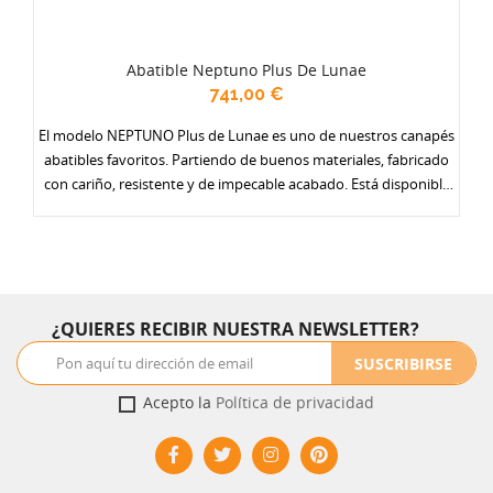
Abatible Neptuno Plus De Lunae
741,00 €
El modelo NEPTUNO Plus de Lunae es uno de nuestros canapés
abatibles favoritos. Partiendo de buenos materiales, fabricado
con cariño, resistente y de impecable acabado. Está disponible
en una amplia gama de colores (actualmente 17) y con varias
opciones de tapa: en tejido antideslizante, con borde en polipiel,
y especialmente reforzadas. Ponte un gran armario debajo de la
cama. Se fabrica en dos alturas y en todos los anchos.
¿QUIERES RECIBIR NUESTRA NEWSLETTER?
SUSCRIBIRSE
Acepto la
Política de privacidad