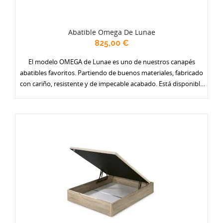
Abatible Omega De Lunae
825,00 €
El modelo OMEGA de Lunae es uno de nuestros canapés
abatibles favoritos. Partiendo de buenos materiales, fabricado
con cariño, resistente y de impecable acabado. Está disponible
en una amplia gama de colores (actualmente 17) y con varias
opciones de tapa: en tejido antideslizante, con borde en polipiel,
y especialmente reforzadas. Ponte un gran armario debajo de la
cama. Se fabrica en dos alturas y en todos los anchos.