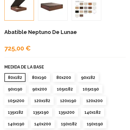
Abatible Neptuno De Lunae
725,00 €
MEDIDA DE LA BASE
80x182
80x190
80x200
90x182
90x190
90x200
105x182
105x190
105x200
120x182
120x190
120x200
135x182
135x190
135x200
140x182
140x190
140x200
150x182
150x190