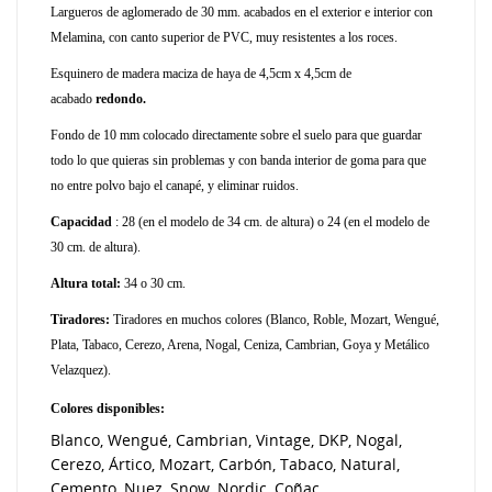
Largueros de aglomerado de 30 mm. acabados en el exterior e interior con
Melamina, con canto superior de PVC, muy resistentes a los roces.
Esquinero de madera maciza de haya de 4,5cm x 4,5cm de
acabado
redondo.
Fondo de 10 mm colocado directamente sobre el suelo para que guardar
todo lo que quieras sin problemas y con banda interior de goma para que
no entre polvo bajo el canapé, y eliminar ruidos.
Capacidad
: 28 (en el modelo de 34 cm. de altura) o 24 (en el modelo de
30 cm. de altura).
Altura total:
34 o 30 cm.
Tiradores:
Tiradores en muchos colores (Blanco, Roble, Mozart, Wengué,
Plata, Tabaco, Cerezo, Arena, Nogal, Ceniza, Cambrian, Goya y Metálico
Velazquez).
Colores disponibles:
Blanco, Wengué, Cambrian, Vintage, DKP, Nogal,
Cerezo, Ártico, Mozart, Carbón, Tabaco, Natural,
Cemento, Nuez, Snow, Nordic, Coñac