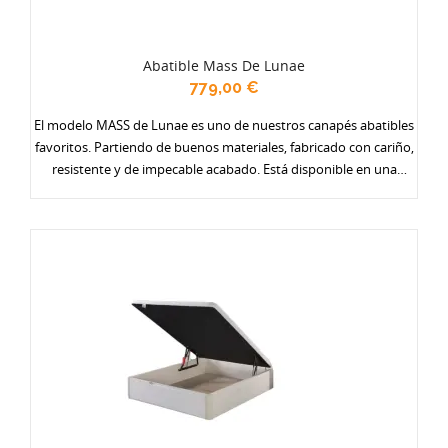
Abatible Mass De Lunae
779,00 €
El modelo MASS de Lunae es uno de nuestros canapés abatibles
favoritos. Partiendo de buenos materiales, fabricado con cariño,
resistente y de impecable acabado. Está disponible en una
amplia gama de colores (actualmente 17) y con varias opciones
de tapa: en tejido antideslizante, con borde en polipiel, y
especialmente reforzadas. Ponte un gran armario debajo de la
cama. Se fabrica en dos alturas y en todos los anchos.