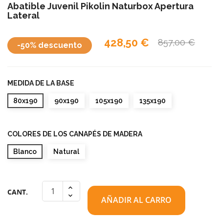
Abatible Juvenil Pikolin Naturbox Apertura
Lateral
428,50 €
857,00 €
-50% descuento
MEDIDA DE LA BASE
80x190
90x190
105x190
135x190
COLORES DE LOS CANAPÉS DE MADERA
Blanco
Natural
CANT.
AÑADIR AL CARRO