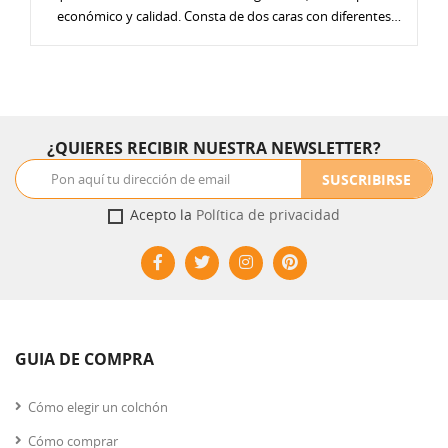
económico y calidad. Consta de dos caras con diferentes
acolchados, una de verano y otra de invierno, con las que
disfrutar de dos sensaciones diferentes adecuadas a cada
estación. Su altura es contenida (24,5-25 cm) . Si buscas un
colchón de firmeza media pero con un acolchado más firme y
menos envolvente, la alternativa es el Lunae City .
¿QUIERES RECIBIR NUESTRA NEWSLETTER?
SUSCRIBIRSE
Acepto la
Política de privacidad
GUIA DE COMPRA
Cómo elegir un colchón
Cómo comprar