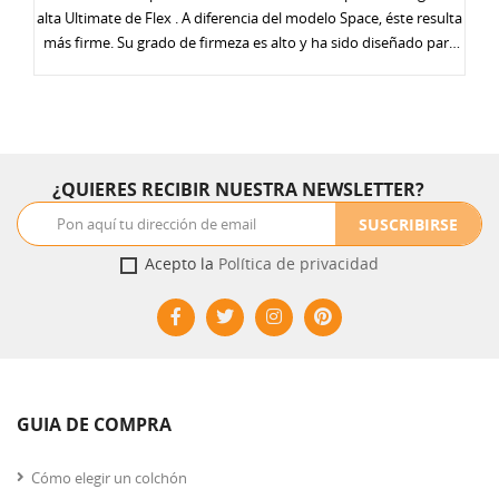
alta Ultimate de Flex . A diferencia del modelo Space, éste resulta
más firme. Su grado de firmeza es alto y ha sido diseñado para
poder usarlo con camas articulables . En su interior
encontramos el bloque de Airvex NXT reforzado con 7 zonas de
firmeza y fabricado en molde. Acolchado con Visco Gel y fibras
para reducir los puntos de presión y la acumulación de calor.
Funda de tejido Stretch con Optigrade y cremallera . Altura : 18,5
¿QUIERES RECIBIR NUESTRA NEWSLETTER?
cm.
SUSCRIBIRSE
Acepto la
Política de privacidad
GUIA DE COMPRA
Cómo elegir un colchón