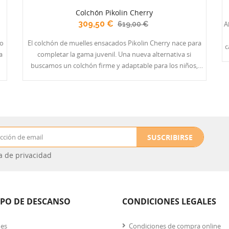
Colchón Pikolin Cherry
309,50 €
A
619,00 €
El colchón de muelles ensacados Pikolin Cherry nace para
c
completar la gama juvenil. Una nueva alternativa si
buscamos un colchón firme y adaptable para los niños,
segundas viviendas o cuartos de invitados. En su interior
confort. E
incorpora el bloque de muelles ensacados Adaptech y el
fibra
acolchado en Viscofoam. Tapizado en tejido Stretch y
tratamiento Triple Barrera. Altura: 22 cm.
tela
SUSCRIBIRSE
ca de privacidad
IPO DE DESCANSO
CONDICIONES LEGALES
nes
Condiciones de compra online