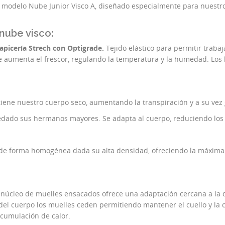
l modelo Nube Junior Visco A, diseñado especialmente para nuestro
 nube visco:
tapicería Strech con Optigrade.
Tejido elástico para permitir traba
 aumenta el frescor, regulando la temperatura y la humedad. Los l
tiene nuestro cuerpo seco, aumentando la transpiración y a su ve
dado sus hermanos mayores. Se adapta al cuerpo, reduciendo los 
 de forma homogénea dada su alta densidad, ofreciendo la máxima 
 núcleo de muelles ensacados ofrece una adaptación cercana a la de
 del cuerpo los muelles ceden permitiendo mantener el cuello y la
acumulación de calor.