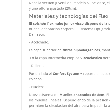
Nace la versión Juvenil del modelo Nube Visco, e
y una altura ajustada (20cm).
Materiales y tecnologías del Flex
El colchón flex nube junior visco dispone de la 
buena adaptación corporal. El sistema Optigrade
Damasco.
- Acolchado:
La capa superior de
fibras hipoalergenicas
, man
En la capa intermedia emplea
Viscoelástica
here
- Relleno:
Por un lado el
Confort System +
reparte el peso
colchón.
- Nucleo:
Nuevo sistema de
Muelles ensacados de 8
cm.
El
los muelles lineales. Dependiendo de la presión
permiten la circulación del aire para impedir la 