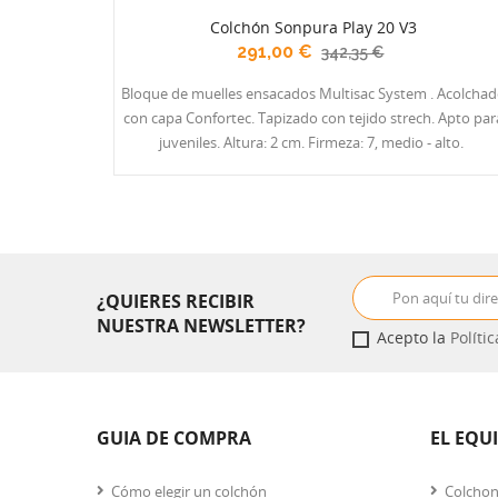
Colchón Sonpura Play 20 V3
291,00 €
342,35 €
Bloque de muelles ensacados Multisac System . Acolchado
con capa Confortec. Tapizado con tejido strech. Apto para
juveniles. Altura: 2 cm. Firmeza: 7, medio - alto.
¿QUIERES RECIBIR
NUESTRA NEWSLETTER?
Acepto la
Políti
GUIA DE COMPRA
EL EQU
Cómo elegir un colchón
Colcho