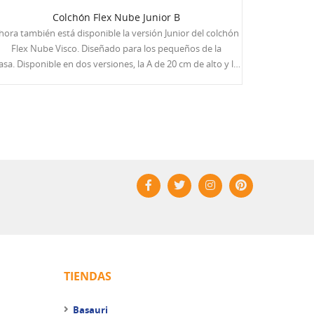
Colchón Flex Nube Junior B
hora también está disponible la versión Junior del colchón
Flex Nube Visco. Diseñado para los pequeños de la
asa. Disponible en dos versiones, la A de 20 cm de alto y la
B de 17 cm. Nuevo bloque de muelles ensacados Spring
Pocket de 8 cm, logrando una altura contenida y un gran
n la versión B se elimina el visco y se mantiene la
 hipoalergénica entre sus acolchados. Tapicería Strecht,
acolchado tapa a tapa Tack&amp;Jump y platabanda en
 estilo Damasco . También te puede interesar el colchón
más alto, el de 20 cm, el Nube Junior Visco B .
TIENDAS
Basauri