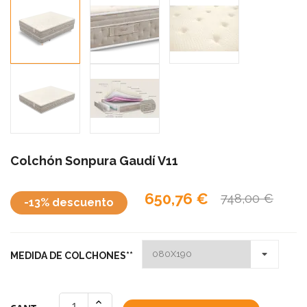
Colchón Sonpura Gaudí V11
650,76 €
748,00 €
-13% descuento
MEDIDA DE COLCHONES**