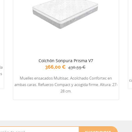
Colchón Sonpura Prisma V7
366,00 €
da
430,59 €
os
Muelles ensacados Multisac. Acolchado Confortec en
cua
ambas caras. Refuerzo Compact y acogida firme. Altura: 27-
28 cm.