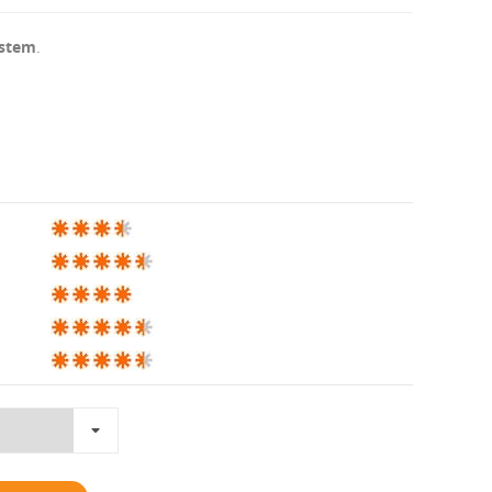
ystem
.