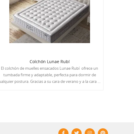
Colchón Lunae Rubí
El colchón de muelles ensacados Lunae Rubí ofrece un
tumbada firme y adaptable, perfecta para dormir de
lquier postura. Gracias a su cara de verano y a la cara de
invierno disfrutarás todo el año. En verano con una
sensación firme y cómoda sin sentirte arropado, y en
invierno un punto más suave y envolvente. Su gran
relación calidad-precio lo convierten en una opción muy
atractiva.