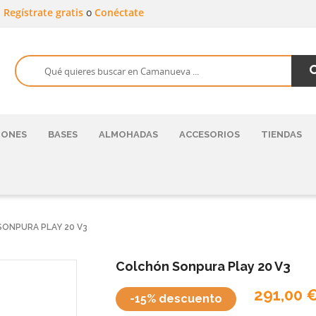
a
Regístrate gratis
o
Conéctate
HONES
BASES
ALMOHADAS
ACCESORIOS
TIENDAS
ONPURA PLAY 20 V3
Colchón Sonpura Play 20 V3
291,00 
-15% descuento