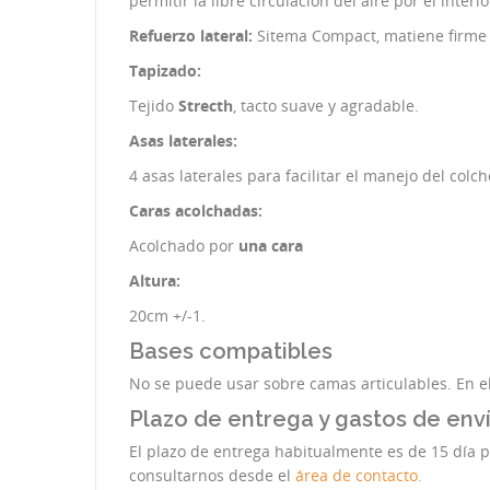
permitir la libre circulación del aire por el interi
Refuerzo lateral:
Sitema Compact, matiene firme l
Tapizado:
Tejido
Strecth
, tacto suave y agradable.
Asas laterales:
4 asas laterales para facilitar el manejo del colch
Caras acolchadas:
Acolchado por
una cara
Altura:
20cm +/-1.
Bases compatibles
No se puede usar sobre camas articulables. En el
Plazo de entrega y gastos de env
El plazo de entrega habitualmente es de 15 día p
consultarnos desde el
área de contacto.