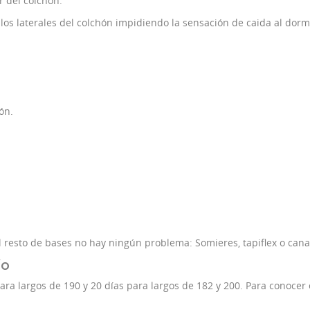
or del colchón.
os laterales del colchón impidiendo la sensación de caida al dormi
ón.
 resto de bases no hay ningún problema: Somieres, tapiflex o cana
ío
ara largos de 190 y 20 días para largos de 182 y 200. Para conocer