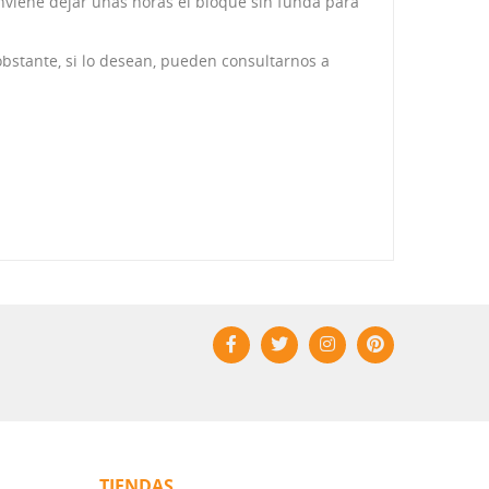
nviene dejar unas horas el bloque sin funda para
bstante, si lo desean, pueden consultarnos a
TIENDAS