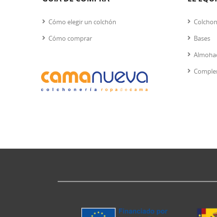
Cómo elegir un colchón
Colcho
Cómo comprar
Bases
Almoha
Comple