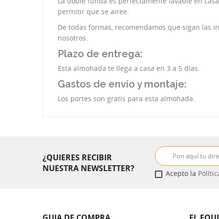
La doble funda es perfectamente lavable en casa
permitir que se airee.
De todas formas, recomendamos que sigan las ins
nosotros.
Plazo de entrega:
Esta almohada te llega a casa en 3 a 5 días.
Gastos de envío y montaje:
Los portes son gratis para esta almohada.
¿QUIERES RECIBIR
NUESTRA NEWSLETTER?
Acepto la
Políti
GUIA DE COMPRA
EL EQU