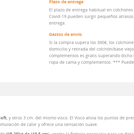
Plazo de entrega
El plazo de entrega habitual en colchones
Covid-19 pueden surgir pequeños atrasos. 
entrega.
Gastos de envío
Si la compra supera los 300€, los colchones
domicilio y retirada del colchón/base viejo
complementos es gratis superando dicho im
ropa de cama y complementos. *** Puedes 
Soft
, y otros 3 cm. del mismo visco. El Visco alivia los puntos de p
cumulación de calor y ofrece una sensación suave.
o de
HR 28kg de (18,5 cm
), aporta la firmeza necesaria para un des