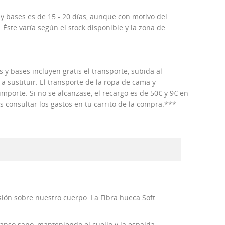
 y bases es de 15 - 20 días, aunque con motivo del
Éste varía según el stock disponible y la zona de
 y bases incluyen gratis el transporte, subida al
 a sustituir. El transporte de la ropa de cama y
porte. Si no se alcanzase, el recargo es de 50€ y 9€ en
consultar los gastos en tu carrito de la compra.***
resión sobre nuestro cuerpo. La Fibra hueca Soft
canso sano, manteniendo el cuello y la espalda