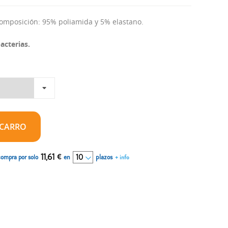
composición: 95% poliamida y 5% elastano.
acterias.
 CARRO
11,61
€
en
plazos
compra por solo
+ info