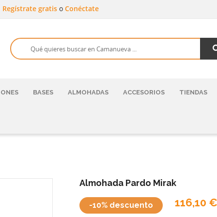
a
Regístrate gratis
o
Conéctate
HONES
BASES
ALMOHADAS
ACCESORIOS
TIENDAS
Almohada Pardo Mirak
116,10 
-10% descuento