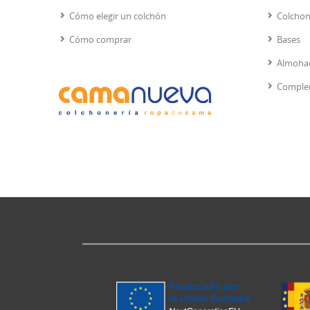
Cómo elegir un colchón
Colcho
Cómo comprar
Bases
Almoha
Comple