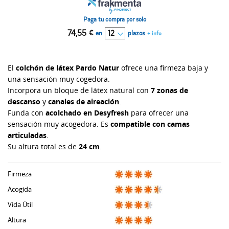
Paga tu compra por solo
74,55
€
en
plazos
+ info
El
colchón de látex Pardo Natur
ofrece una firmeza baja y
una sensación muy cogedora.
Incorpora un bloque de látex natural con
7 zonas de
descanso
y
canales de aireación
.
Funda con
acolchado en Desyfresh
para ofrecer una
sensación muy acogedora. Es
compatible con camas
articuladas
.
Su altura total es de
24 cm
.
Firmeza
Acogida
Vida Útil
Altura