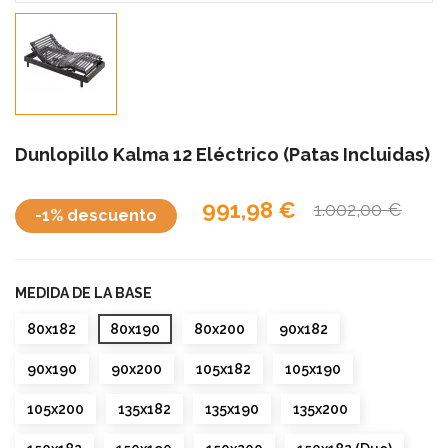
Dunlopillo Kalma 12 Eléctrico (Patas Incluidas)
991,98 €
1.002,00 €
-1% descuento
MEDIDA DE LA BASE
80x182
80x190
80x200
90x182
90x190
90x200
105x182
105x190
105x200
135x182
135x190
135x200