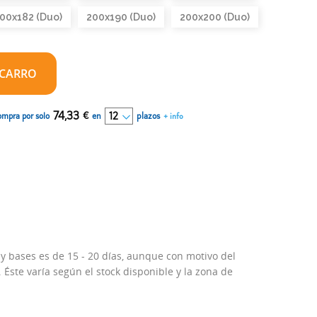
00x182 (Duo)
200x190 (Duo)
200x200 (Duo)
 CARRO
74,33
€
en
plazos
ompra por solo
+ info
 y bases es de 15 - 20 días, aunque con motivo del
Éste varía según el stock disponible y la zona de