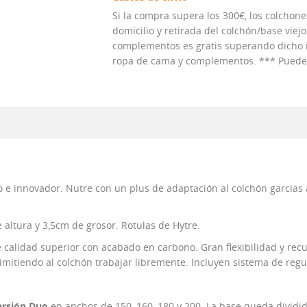
Si la compra supera los 300€, los colchones
domicilio y retirada del colchón/base viejo
complementos es gratis superando dicho im
ropa de cama y complementos. *** Puedes 
e innovador. Nutre con un plus de adaptación al colchón garcias a
altura y 3,5cm de grosor. Rotulas de Hytre.
alidad superior con acabado en carbono. Gran flexibilidad y recu
rimitiendo al colchón trabajar libremente. Incluyen sistema de reg
ersión Duo
en anchos de 150, 160, 180 y 200. La base queda dividi