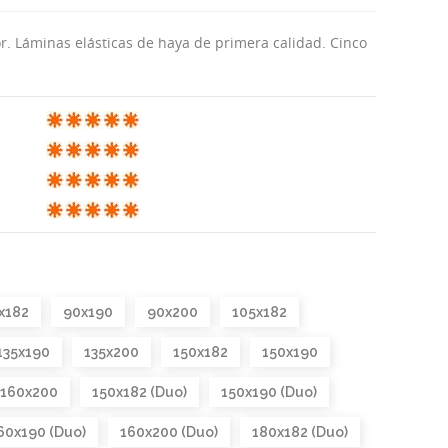
or. Láminas elásticas de haya de primera calidad. Cinco
x182
90x190
90x200
105x182
135x190
135x200
150x182
150x190
160x200
150x182 (Duo)
150x190 (Duo)
60x190 (Duo)
160x200 (Duo)
180x182 (Duo)