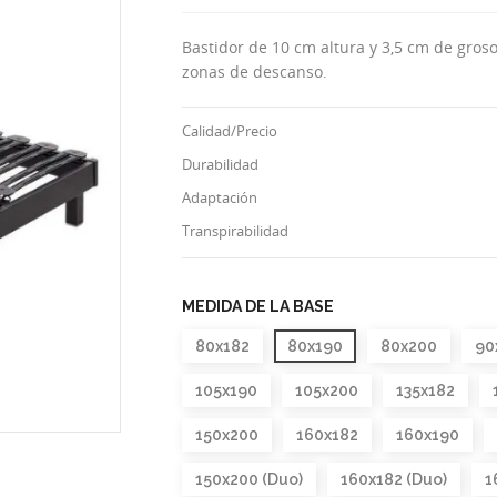
Bastidor de 10 cm altura y 3,5 cm de gros
zonas de descanso.
Calidad/Precio
Durabilidad
Adaptación
Transpirabilidad
MEDIDA DE LA BASE
80x182
80x190
80x200
90
105x190
105x200
135x182
150x200
160x182
160x190
150x200 (Duo)
160x182 (Duo)
1