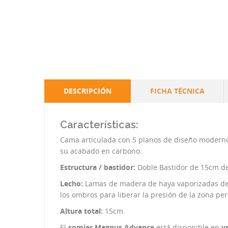
DESCRIPCIÓN
FICHA TÉCNICA
Características:
Cama articulada con 5 planos de diseño moderno 
su acabado en carbono:
Estructura / bastidor:
Doble Bastidor de 15cm de 
Lecho:
Lamas de madera de haya vaporizadas de c
los ombros para liberar la presión de la zona pe
Altura total:
15cm.
El
somier Magnus Advance
está disponible en
v