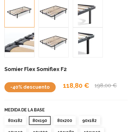
Somier Flex Somiflex F2
118,80 €
198,00 €
-40% descuento
MEDIDA DE LA BASE
80x182
80x190
80x200
90x182