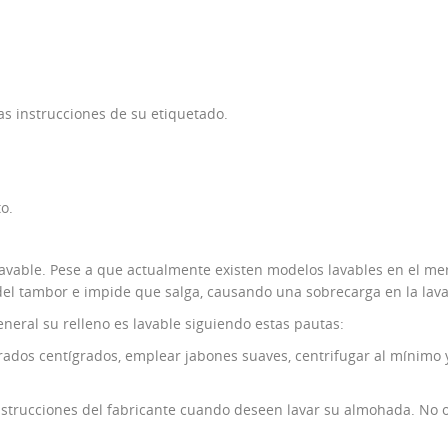
as instrucciones de su etiquetado.
o.
 lavable. Pese a que actualmente existen modelos lavables en el 
 del tambor e impide que salga, causando una sobrecarga en la lav
neral su relleno es lavable siguiendo estas pautas:
rados centígrados, emplear jabones suaves, centrifugar al mínimo
trucciones del fabricante cuando deseen lavar su almohada. No o