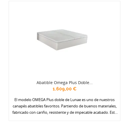
en polipiel, y especialmente reforzadas. Ponte un gran armario
debajo de la cama. Se fabrica en dos alturas y en todos los
anchos.
Abatible Omega Plus Doble...
1.609,00 €
El modelo OMEGA Plus doble de Lunae es uno de nuestros
canapés abatibles favoritos. Partiendo de buenos materiales,
fabricado con cariño, resistente y de impecable acabado. Está
disponible en una amplia gama de colores (actualmente 17) y
con varias opciones de tapa: en tejido antideslizante, con borde