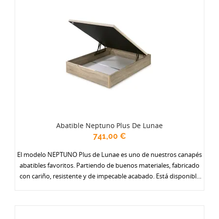
Abatible Neptuno Plus De Lunae
741,00 €
El modelo NEPTUNO Plus de Lunae es uno de nuestros canapés
abatibles favoritos. Partiendo de buenos materiales, fabricado
con cariño, resistente y de impecable acabado. Está disponible
en una amplia gama de colores (actualmente 17) y con varias
opciones de tapa: en tejido antideslizante, con borde en polipiel,
y especialmente reforzadas. Ponte un gran armario debajo de la
cama. Se fabrica en dos alturas y en todos los anchos.