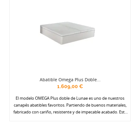
anchos.
Abatible Omega Plus Doble...
1.609,00 €
El modelo OMEGA Plus doble de Lunae es uno de nuestros
canapés abatibles favoritos. Partiendo de buenos materiales,
fabricado con cariño, resistente y de impecable acabado. Está
disponible en una amplia gama de colores (actualmente 17) y
con varias opciones de tapa: en tejido antideslizante, con borde
en polipiel, y especialmente reforzadas. Ponte un gran armario
debajo de la cama. Se fabrica en dos alturas y en todos los