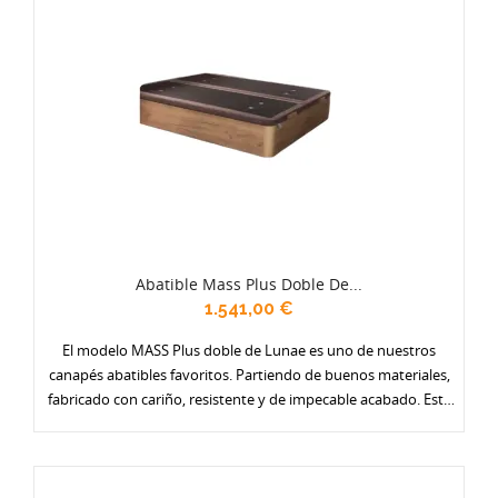
Abatible Mass Plus Doble De...
1.541,00 €
El modelo MASS Plus doble de Lunae es uno de nuestros
canapés abatibles favoritos. Partiendo de buenos materiales,
fabricado con cariño, resistente y de impecable acabado. Está
disponible en una amplia gama de colores (actualmente 17) y
con varias opciones de tapa: en tejido antideslizante, con borde
en polipiel, y especialmente reforzadas. Ponte un gran armario
debajo de la cama. Se fabrica en dos alturas y en todos los