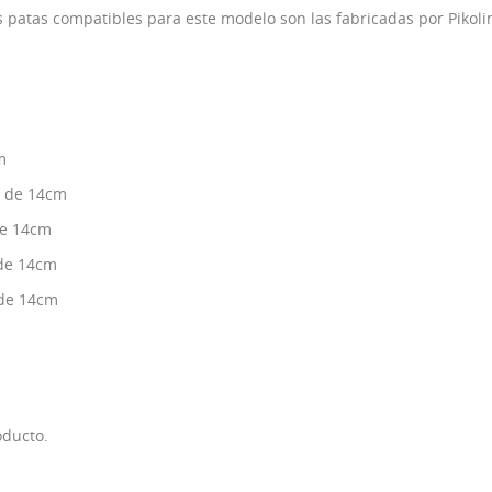
s patas compatibles para este modelo son las fabricadas por Pikoli
m
e de 14cm
de 14cm
 de 14cm
 de 14cm
oducto.