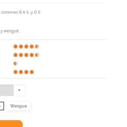
 sistemas B.A.S. y D.S.
o y wengué.
o
Wengue