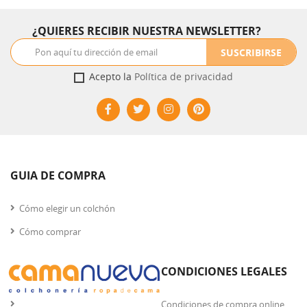
envejecimiento. Acolchado de gran calidad con viscoelastica y
fibras naturales, que en conjunto reducen los puntos de
¿QUIERES RECIBIR NUESTRA NEWSLETTER?
presión y aumentan el confort. Tapizado con tejido strech.
Altura: 31 cm . Firmeza: m edia-alta. * Base de la imagen no
SUSCRIBIRSE
incluida en el precio.
Acepto la
Política de privacidad
GUIA DE COMPRA
Cómo elegir un colchón
Cómo comprar
CONDICIONES LEGALES
Condiciones de compra online