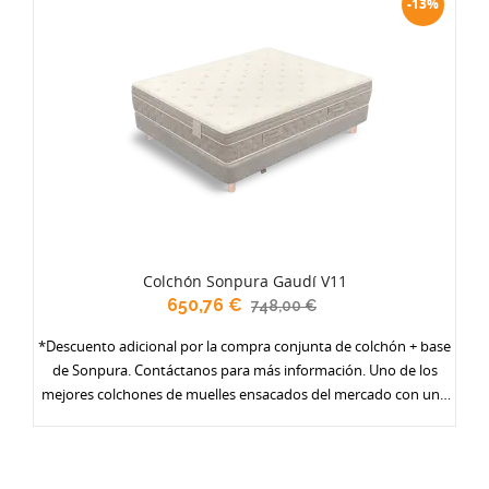
-13%
Colchón Sonpura Gaudí V11
650,76 €
748,00 €
*Descuento adicional por la compra conjunta de colchón + base
de Sonpura. Contáctanos para más información. Uno de los
mejores colchones de muelles ensacados del mercado con una
gran relación calidad-precio premiado año tras año. Su bloque
de micromuelles ensacados Multisac Micro ofrece
mayor número de puntos de adaptación y mejor