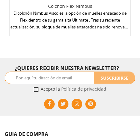
Colchón Flex Nimbus
El colchón Nimbus Visco es la opción de muelles ensacado de
Flex dentro de su gama alta Ultimate . Tras su reciente
actualización, su bloque de muelles ensacados ha sido renovado
por el Pocket Spring Pro , más firme, adaptable y duradero que
el de su predecesor gracias a un mayor número de muelles. Un
colchón un punto menos firme que su hermano Palace Visco
gracias a la adaptación punto por punto de los muelles
ensacados. Al igual que el resto de la gama Ultimate, está
¿QUIERES RECIBIR NUESTRA NEWSLETTER?
acolchado con Visco Gel adaptable y fresco. Incorpora refuerzo
perimetral en los laterales. Su altura es de 33 cm .
SUSCRIBIRSE
Acepto la
Política de privacidad
GUIA DE COMPRA