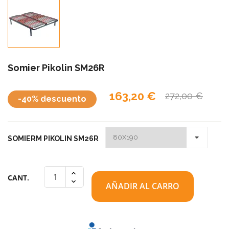
Somier Pikolin SM26R
163,20 €
272,00 €
-40% descuento
SOMIERM PIKOLIN SM26R
CANT.
AÑADIR AL CARRO