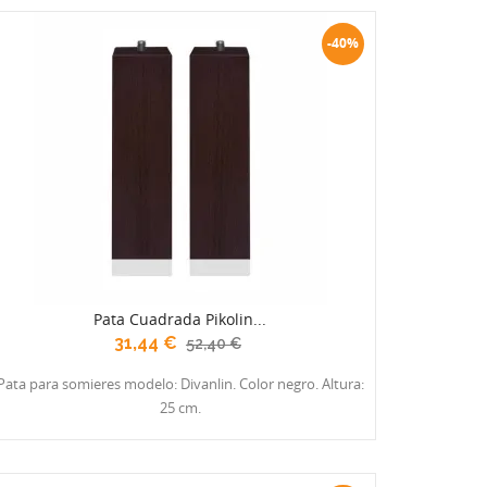
-40%
Pata Cuadrada Pikolin...
31,44 €
52,40 €
Pata para somieres modelo: Divanlin. Color negro. Altura:
25 cm.