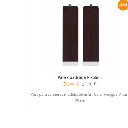
-40%
Pata Cuadrada Pikolin...
31,44 €
52,40 €
Pata para somieres modelo: divanlin. Color wengué. Altur
25 cm.