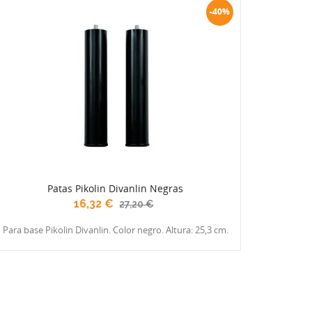
-40%
Patas Pikolin Divanlin Negras
16,32 €
27,20 €
Para base Pikolin Divanlin. Color negro. Altura: 25,3 cm.