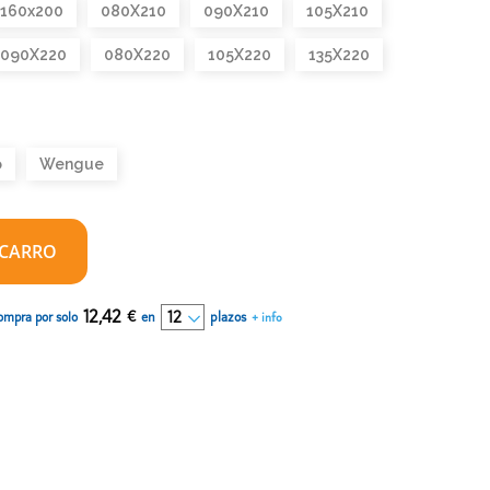
160x200
080X210
090X210
105X210
090X220
080X220
105X220
135X220
o
Wengue
 CARRO
12,42
€
en
plazos
ompra por solo
+ info