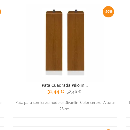
-40%
Pata Cuadrada Pikolin...
31,44 €
52,40 €
:
Pata para somieres modelo: Divanlin. Color cerezo. Altura:
25 cm.