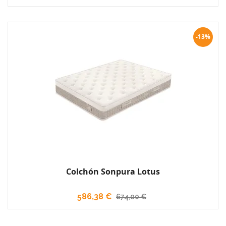
-13%
Colchón Sonpura Lotus
586,38 €
674,00 €