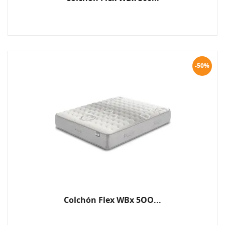
-50%
Colchón Flex WBx 5OO...