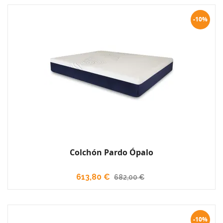
-10%
Colchón Pardo Ópalo
613,80 €
682,00 €
-10%