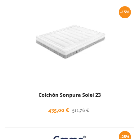
-15%
Colchón Sonpura Solei 23
435,00 €
511,76 €
-25%