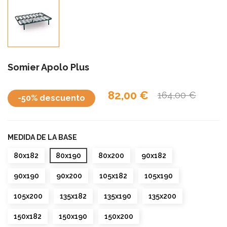
Somier Apolo Plus
82,00 €
164,00 €
-50% descuento
MEDIDA DE LA BASE
80x182
80x190
80x200
90x182
90x190
90x200
105x182
105x190
105x200
135x182
135x190
135x200
150x182
150x190
150x200