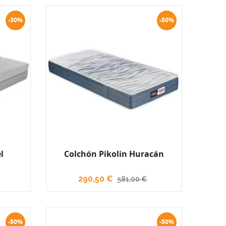
-30%
-50%
l
Colchón Pikolin Huracán
290,50 €
581,00 €
-50%
-50%