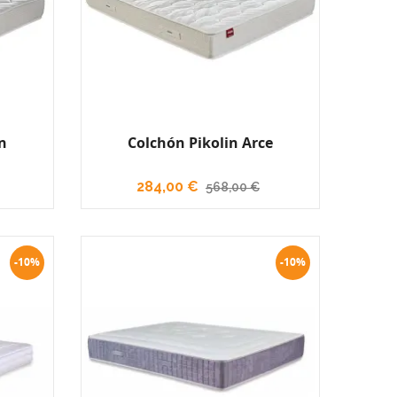
n
Colchón Pikolin Arce
284,00 €
568,00 €
-10%
-10%