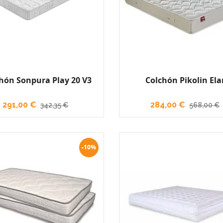
hón Sonpura Play 20 V3
Colchón Pikolin Ela
291,00 €
284,00 €
342,35 €
568,00 €
-10%