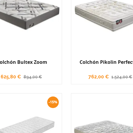
olchón Bultex Zoom
Colchón Pikolin Perfec
625,80 €
762,00 €
894,00 €
1.524,00 €
-15%