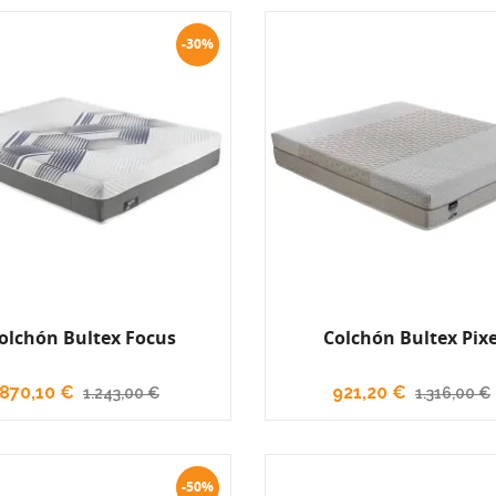
-30%
olchón Bultex Focus
Colchón Bultex Pixe
870,10 €
921,20 €
1.243,00 €
1.316,00 €
-50%