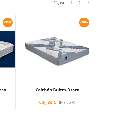
Página :
1
2
-30%
-30%
pea
Colchón Bultex Draco
625,80 €
894,00 €