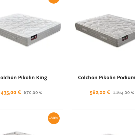
olchón Pikolin King
Colchón Pikolin Podium
435,00 €
582,00 €
870,00 €
1.164,00 €
-30%