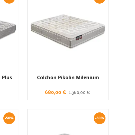
 Plus
Colchón Pikolin Milenium
680,00 €
1.360,00 €
-50%
-30%