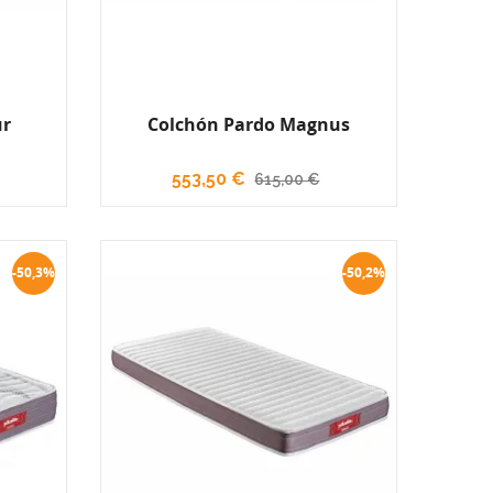
ur
Colchón Pardo Magnus
553,50 €
615,00 €
-50,3%
-50,2%