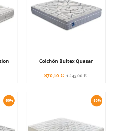
tion
Colchón Bultex Quasar
870,10 €
1.243,00 €
-50%
-50%