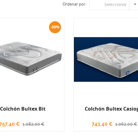
Ordenar por:
Seleccionar
-30%
Colchón Bultex Bit
Colchón Bultex Casio
757,40 €
743,40 €
1.082,00 €
1.062,00 €