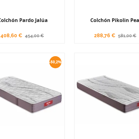
Colchón Pardo Jalúa
Colchón Pikolin Pe
408,60 €
288,76 €
454,00 €
581,00 €
-50,2%