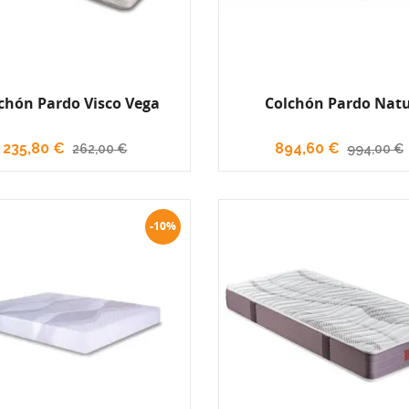
chón Pardo Visco Vega
Colchón Pardo Nat
235,80 €
894,60 €
262,00 €
994,00 €
-10%